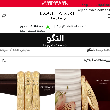
09991238990
Skip to navigation
Skip to main content
قیمت لحظه‌ای گرم 18 |
18,941,000 تومان
مشاهده قیمت‌های بیشتر
النگو
دسته بندی ها
خانه
/
زنانه
/
النگو
نمایش همه 7 نتیجه
مشاهده فیلترها