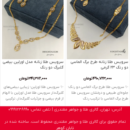
سرویس طلا زنانه طرح برگ الماسی
سرویس طلا زنانه مدل اورلین بیضی
دو رنگ ۲۳ گرمی
گلبرگ دو رنگ
490,723,000
تومان
341,372,000
تومان
✨ سرویس طلا طرح برگ الماسی دو رنگ؛
✨ سرویس طلا اورلین؛ زیبایی بیضی‌های
جلوه‌ای طبیعی و درخشان سرویس طلا
گلبرگ‌دار سرویس طلا مدل اورلین با الهام
طرح برگ الماسی با ترکیب رنگ
از فرم بیضی و جزئیات گلبرگ‌دار، ترکیبی
آدرس: تهران، گالری طلا و جواهر مقتدری | تلفن تماس: 09991238990
تمام حقوق برای گالری طلا و جواهر مقتدری محفوظ است. ساخته شده در
تابان گوهر