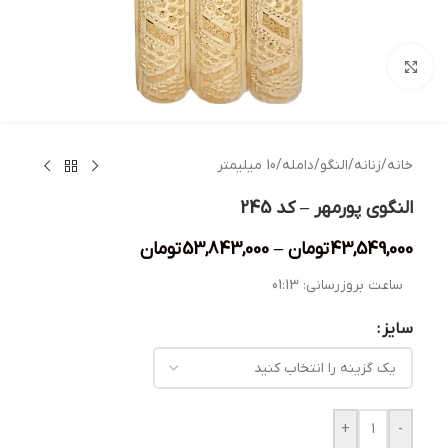
بزرگنمایی تصویر
خانه
/
زنانه
/
النگو
/
دامله
/
10 میلیمتر
النگوی پورمهر – کد 245
43,549,000
تومان
–
53,843,000
تومان
ساعت بروزرسانی:
01:13
سایز
+
-